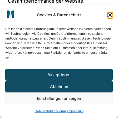
Gesamtperformance der Website.
7. Vorteile individueller
Cookies & Datenschutz
WordPress‑Plugins
Um Ihnen die beste Erfahrung auf unserer Website zu bieten, verwenden
Bessere Performance
wir Technologien wie Cookies, um Geräteinformationen zu speichern
und/oder darauf zuzugreifen. Durch Zustimmung zu diesen Technologien
Maßgeschneiderte Plugins enthalten nur den
können wir Daten wie Ihr Surfverhalten oder eindeutige IDs auf dieser
Website verarbeiten. Wenn Sie nicht zustimmen oder Ihre Zustimmung
Code, der wirklich benötigt wird – ohne
widerrufen, können bestimmte Funktionen der Website eingeschränkt
unnötige Funktionen, die die Website
sein.
verlangsamen. Das führt zu:
Akzeptieren
schnelleren Ladezeiten
weniger Serverlast
Ablehnen
besserer Core Web Vitals‑Performance
Einstellungen anzeigen
Ein klarer Vorteil gegenüber überladenen
Datenschutzerklärung
Impressum
Drittanbieter‑Plugins.