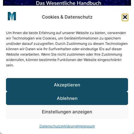
Webdesign-Leistung: Das
Cookies & Datenschutz
Wesentliche Handbuch
In der heutigen digitalen Landschaft ist
die
Um Ihnen die beste Erfahrung auf unserer Website zu bieten, verwenden
Leistung des Webdesigns
entscheidend, um
wir Technologien wie Cookies, um Geräteinformationen zu speichern
schnelle Ladezeiten und ein nahtloses
und/oder darauf zuzugreifen. Durch Zustimmung zu diesen Technologien
können wir Daten wie Ihr Surfverhalten oder eindeutige IDs auf dieser
Benutzererlebnis zu gewährleisten. Der Erfolg
Website verarbeiten. Wenn Sie nicht zustimmen oder Ihre Zustimmung
durch überlegene Webdesign-Leistung…
widerrufen, können bestimmte Funktionen der Website eingeschränkt
sein.
Akzeptieren
Ablehnen
Einstellungen anzeigen
Datenschutzerklärung
Impressum