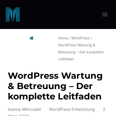
Home
/
WordPress
/
WordPress Wartung &
Betreuung – Der komplette
Leitfaden
WordPress Wartung
& Betreuung – Der
komplette Leitfaden
Ioanna Mitroulaki
WordPress Entwicklung
2.