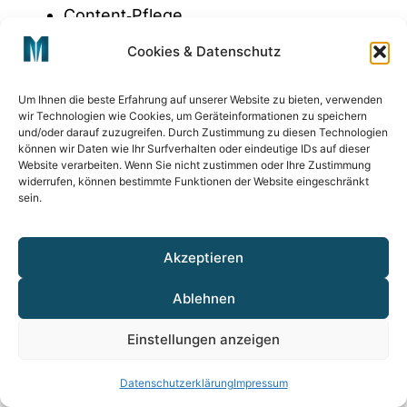
Content‑Pflege
Cookies & Datenschutz
SEO‑Unterstützung
Marketing‑Begleitung
Um Ihnen die beste Erfahrung auf unserer Website zu bieten, verwenden
wir Technologien wie Cookies, um Geräteinformationen zu speichern
Beratung zur Weiterentwicklung der
und/oder darauf zuzugreifen. Durch Zustimmung zu diesen Technologien
können wir Daten wie Ihr Surfverhalten oder eindeutige IDs auf dieser
Website
Website verarbeiten. Wenn Sie nicht zustimmen oder Ihre Zustimmung
widerrufen, können bestimmte Funktionen der Website eingeschränkt
Dieses Modell ist ideal für Unternehmen, die
sein.
ihre Website aktiv als Marketing‑ und
Vertriebsinstrument nutzen und eine
Akzeptieren
umfassende, strategische Betreuung
wünschen.
Ablehnen
Welches Modell passt zu Ihnen?
Einstellungen anzeigen
Jedes Modell hat Vor‑ und Nachteile.
Datenschutzerklärung
Impressum
Entscheidend ist: