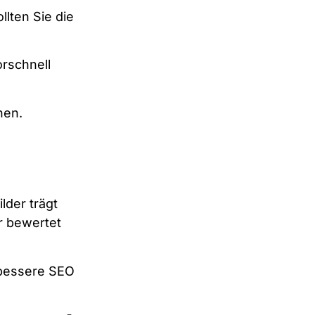
lten Sie die
rschnell
nen.
lder trägt
r bewertet
r bessere SEO