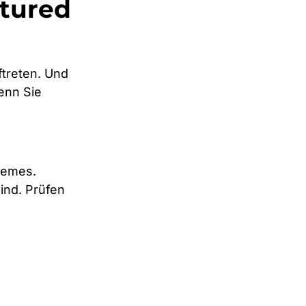
atured
treten. Und
wenn Sie
Themes.
ind. Prüfen