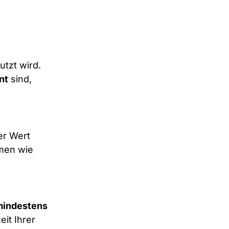
utzt wird.
nt
sind,
er Wert
rmen wie
mindestens
eit Ihrer