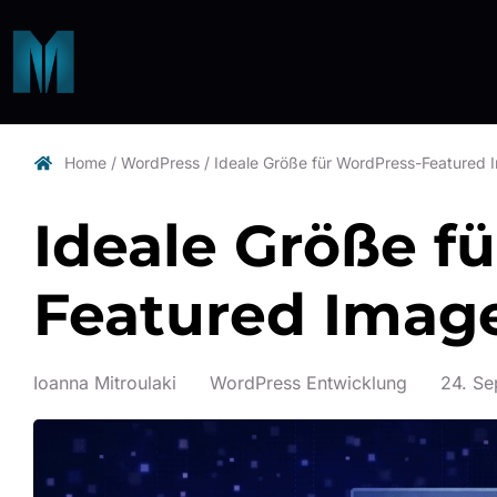
Home
/
WordPress
/
Ideale Größe für WordPress-Featured
Ideale Größe f
Featured Imag
Ioanna Mitroulaki
WordPress Entwicklung
24. S