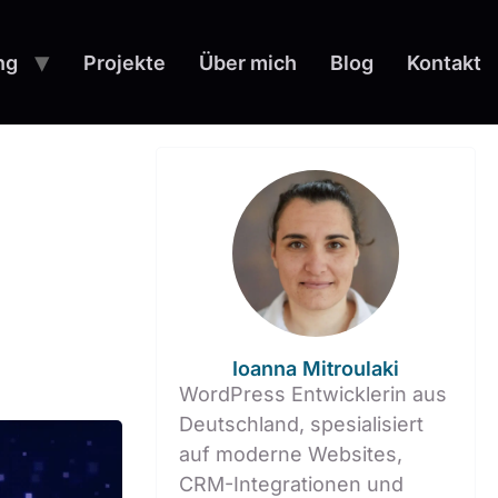
ng
Projekte
Über mich
Blog
Kontakt
Ioanna Mitroulaki
WordPress Entwicklerin aus
Deutschland, spesialisiert
auf moderne Websites,
CRM-Integrationen und