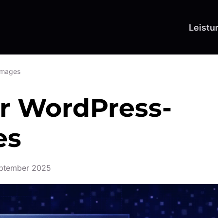
Leistu
 Images
ür WordPress-
es
eptember 2025