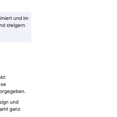
imiert und im
nd steigern
kt:
ese
orgegeben.
sign und
geht ganz